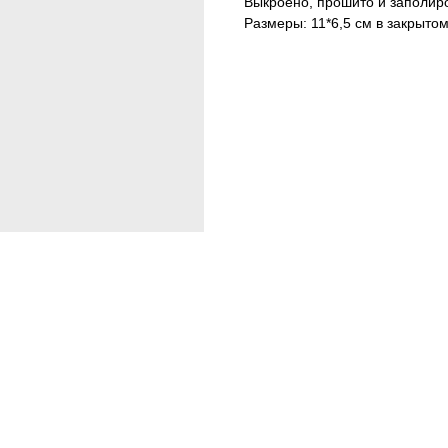
Выкроено, прошито и заполир
Размеры: 11*6,5 см в закры