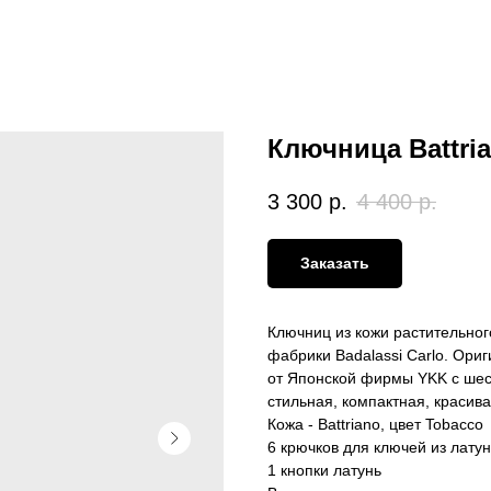
Ключница Battria
3 300
р.
4 400
р.
Заказать
Ключниц из кожи растительного
фабрики Badalassi Carlo. Ори
от Японской фирмы YKK с шес
стильная, компактная, красив
Кожа - Battriano, цвет Tobacco
6 крючков для ключей из лату
1 кнопки латунь